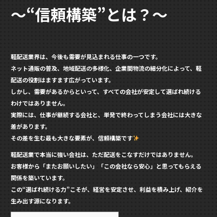
o
～“信頼構築”とは？～
o
k
軽配送業界は、今後も需要が見込まれる仕事の一つです。
ネット通販の普及、地域配送の多様化、企業間物流の細分化によって、軽
配送の役割はますます広がっています。
しかし、需要があるからといって、すべての会社が安定して選ばれ続ける
わけではありません。
実際には、仕事が継続する会社と、単発で終わってしまう会社には大きな
差があります。
その差を生む最も大きな要素が、
信頼構築
です
軽配送業で本当に強い会社は、ただ配送をこなすだけではありません。
お客様から「またお願いしたい」「この会社なら安心」と思ってもらえる
関係を築いています。
この“選ばれ続ける力”こそが、経営を安定させ、利益を積み上げ、紹介を
生み出す源になります。