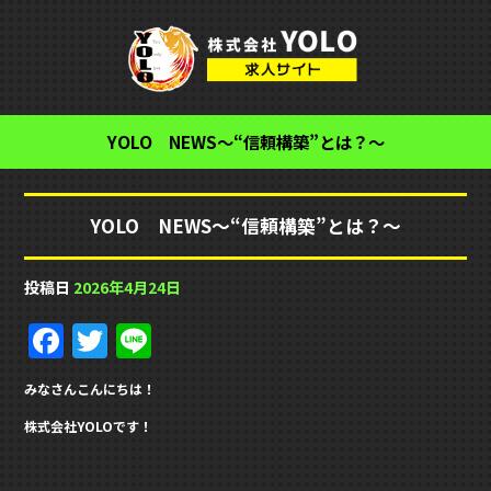
YOLO NEWS～“信頼構築”とは？～
YOLO NEWS～“信頼構築”とは？～
投稿日
2026年4月24日
F
T
Li
a
w
n
みなさんこんにちは！
c
it
e
株式会社YOLOです！
e
te
b
r