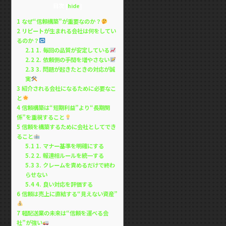
目次
[
hide
]
1
なぜ“信頼構築”が重要なのか？
2
リピートが生まれる会社は何をしてい
るのか？
2.1
1. 毎回の品質が安定している
2.2
2. 依頼側の手間を増やさない
2.3
3. 問題が起きたときの対応が誠
実
3
紹介される会社になるために必要なこ
と
4
信頼構築は“短期利益”より“長期関
係”を重視すること
5
信頼を構築するために会社としてでき
ること
5.1
1. マナー基準を明確にする
5.2
2. 報連相ルールを統一する
5.3
3. クレームを責めるだけで終わ
らせない
5.4
4. 良い対応を評価する
6
信頼は売上に直結する“見えない資産”
7
軽配送業の未来は“信頼を運べる会
社”が強い