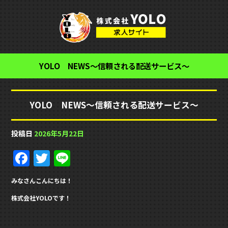
YOLO NEWS～信頼される配送サービス～
YOLO NEWS～信頼される配送サービス～
投稿日
2026年5月22日
F
T
Li
a
w
n
みなさんこんにちは！
c
it
e
株式会社YOLOです！
e
te
b
r