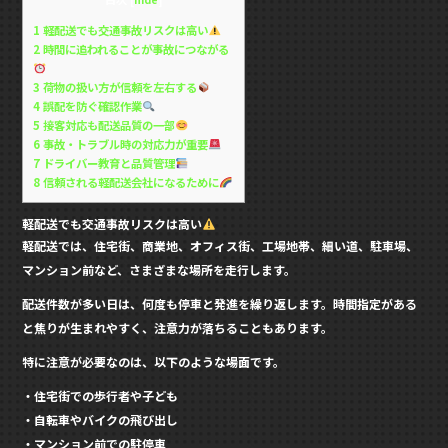
1
軽配送でも交通事故リスクは高い
2
時間に追われることが事故につながる
3
荷物の扱い方が信頼を左右する
4
誤配を防ぐ確認作業
5
接客対応も配送品質の一部
6
事故・トラブル時の対応力が重要
7
ドライバー教育と品質管理
8
信頼される軽配送会社になるために
軽配送でも交通事故リスクは高い
軽配送では、住宅街、商業地、オフィス街、工場地帯、細い道、駐車場、
マンション前など、さまざまな場所を走行します。
配送件数が多い日は、何度も停車と発進を繰り返します。時間指定がある
と焦りが生まれやすく、注意力が落ちることもあります。
特に注意が必要なのは、以下のような場面です。
・住宅街での歩行者や子ども
・自転車やバイクの飛び出し
・マンション前での駐停車