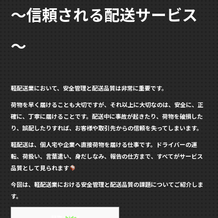
o
～信頼される配送サービス
o
k
～
軽配送業において、安全管理と配送品質は非常に重要です。
荷物を早く届けることも大切ですが、それ以上に大切なのは、
安全に、正
確に、丁寧に届けること
です。配送中に事故が起きたり、荷物を破損した
り、誤配したりすれば、お客様や取引先からの信頼を失ってしまいます。
軽配送は、個人宅や企業へ直接荷物を届ける仕事です。ドライバーの運
転、荷扱い、言葉遣い、身だしなみ、報告の仕方まで、すべてがサービス
品質として見られます
今回は、軽配送業における安全管理と配送品質の課題についてご紹介しま
す。
目次
[
hide
]