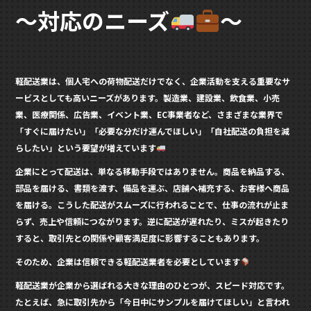
o
～対応のニーズ
～
o
k
軽配送業は、個人宅への荷物配送だけでなく、企業活動を支える重要なサ
ービスとしても高いニーズがあります。製造業、建設業、飲食業、小売
業、医療関係、広告業、イベント業、EC事業者など、さまざまな業界で
「すぐに届けたい」「必要な分だけ運んでほしい」「自社配送の負担を減
らしたい」という要望が増えています
企業にとって配送は、単なる移動手段ではありません。商品を納品する、
部品を届ける、書類を渡す、備品を運ぶ、店舗へ補充する、お客様へ商品
を届ける。こうした配送がスムーズに行われることで、仕事の流れが止ま
らず、売上や信頼につながります。逆に配送が遅れたり、ミスが起きたり
すると、取引先との関係や顧客満足度に影響することもあります。
そのため、企業は信頼できる軽配送業者を必要としています
軽配送業が企業から選ばれる大きな理由のひとつが、スピード対応です。
たとえば、急に取引先から「今日中にサンプルを届けてほしい」と言われ