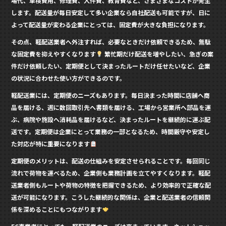
場代、車検費用、修理費、人件費、教育費など、さまざまなコストが発生
します。配送量が毎日安定して多い企業なら自社配送も可能ですが、日に
よって配送量が変わる企業にとっては、固定費が大きな負担になります。
その点、軽配送業者へ外注すれば、必要なときだけ依頼できるため、無駄
な固定費を抑えやすくなります
繁忙期だけ配送を増やしたい、急ぎの案
件だけ依頼したい、定期便として決まったルートだけ任せたいなど、企業
の状況に合わせた使い方ができるのです。
軽配送業には、定期便のニーズもあります。毎日決まった時間に店舗へ商
品を届ける、週に数回取引先へ書類を届ける、工場から営業所へ部品を運
ぶ、病院や施設へ消耗品を届けるなど、決まったルートを継続的に運ぶ配
送です。定期便は企業にとって業務の一部となるため、時間厳守や安定し
た対応が特に重要になります
定期便のメリットは、配送の仕組みを安定させられることです。毎回同じ
流れで荷物を運べるため、企業側も業務計画を立てやすくなります。軽配
送業者側もルートや荷物の特徴を把握できるため、より効率的で正確な配
送が可能になります。こうした継続的な関係は、企業と配送業者の信頼関
係を深めることにもつながります