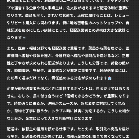
EC事業者にとっても、軽配送業のニーズは高まっています。ネットショッ
プを運営する企業や個人事業主は、注文数が増えるほど配送体制が重要に
なります。商品を早く、きれいな状態で、正確に届けることは、レビュー
やリピート購入にも関わります。特に地域密着型のネットショップや、自
社配送を強みにしたい店舗にとって、軽配送業者との連携は大きな武器に
なります
また、医療・福祉分野でも軽配送業は重要です。薬局から薬を届ける、医
療機関へ書類や検体を運ぶ、介護施設へ備品や消耗品を届けるなど、正確
性と丁寧さが求められる配送があります。こうした分野では、荷物の扱い
方、時間管理、守秘性、清潔感などが非常に重要です。軽配送業者には、
ただ早く運ぶだけでなく、責任感のある対応が求められます
企業が軽配送業者を選ぶときに重視するポイントは、料金だけではありま
せん。むしろ、長く付き合うほど「信頼できるかどうか」が重要になりま
す。時間通りに来るか、連絡がスムーズか、急な変更に対応してくれる
か、荷物を丁寧に扱うか、トラブル時に誠実に対応するか。こうした細か
な部分が、企業にとって大きな判断材料になります。
配送は、依頼主の信用を預かる仕事です。たとえば、取引先へ商品を届け
る場合、配送員の対応が悪ければ、依頼元企業の印象まで悪くなってしま