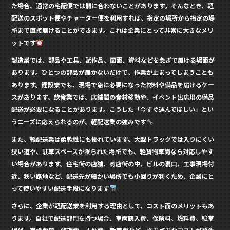
た場合、通常の宅配便では間に合わないことがあります。そんなとき、軽
配送のスポット便やチャーター便を利用すれば、指定の場所から指定の場
所まで直接届けることができます。これは企業にとって非常に大きなメリ
ットです
製造業では、部品や工具、試作品、図面、資料などを急ぎで届ける場面が
あります。ひとつの部品が届かないだけで、作業が止まってしまうことも
あります。建設業でも、現場で急に必要になった材料や備品を届けるケー
スがあります。飲食業では、店舗間の食材移動や、イベント出店用の備品
配送が必要になることがあります。こうした「今すぐ運んでほしい」とい
うニーズに応えられるのが、軽配送業の強みです
また、軽配送業は柔軟性にも優れています。大型トラックでは入りにくい
狭い道や、駐車スペースが限られた場所でも、軽貨物車両なら対応しやす
い場合があります。住宅街の店舗、商店街の中、ビルの裏口、工事現場付
近、狭い路地など、配送先が細かい場所でも小回りが利くため、企業にと
って使いやすい配送手段になります
さらに、企業が軽配送業を利用する理由として、コスト面のメリットもあ
ります。自社で配送部門を持つ場合、車両購入費、保険料、燃料費、駐車