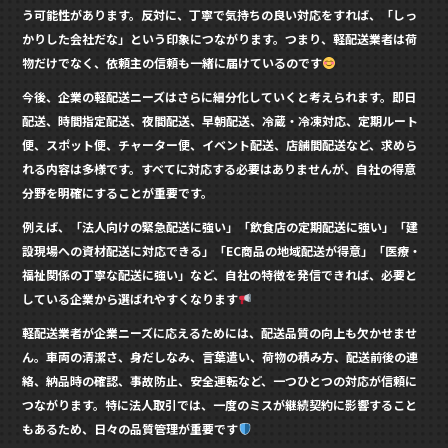
う可能性があります。反対に、丁寧で気持ちの良い対応をすれば、「しっ
かりした会社だな」という印象につながります。つまり、軽配送業者は荷
物だけでなく、依頼主の信頼も一緒に届けているのです
今後、企業の軽配送ニーズはさらに細分化していくと考えられます。即日
配送、時間指定配送、夜間配送、早朝配送、冷蔵・冷凍対応、定期ルート
便、スポット便、チャーター便、イベント配送、店舗間配送など、求めら
れる内容は多様です。すべてに対応する必要はありませんが、自社の得意
分野を明確にすることが重要です。
例えば、「法人向けの緊急配送に強い」「飲食店の定期配送に強い」「建
設現場への資材配送に対応できる」「EC商品の地域配送が得意」「医療・
福祉関係の丁寧な配送に強い」など、自社の特徴を発信できれば、必要と
している企業から選ばれやすくなります
軽配送業者が企業ニーズに応えるためには、配送品質の向上も欠かせませ
ん。車両の清潔さ、身だしなみ、言葉遣い、荷物の積み方、配送前後の連
絡、納品時の確認、事故防止、安全運転など、一つひとつの対応が信頼に
つながります。特に法人取引では、一度のミスが継続契約に影響すること
もあるため、日々の品質管理が重要です