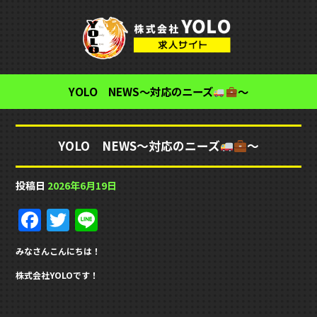
YOLO NEWS～対応のニーズ
～
YOLO NEWS～対応のニーズ
～
投稿日
2026年6月19日
F
T
Li
a
w
n
みなさんこんにちは！
c
it
e
株式会社YOLOです！
e
te
b
r