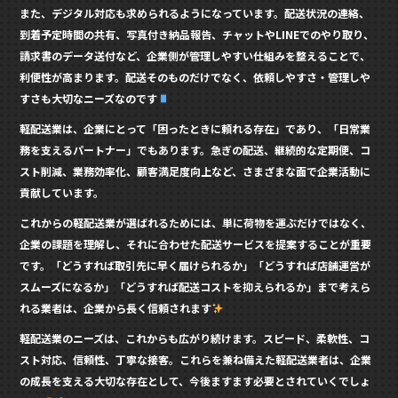
また、デジタル対応も求められるようになっています。配送状況の連絡、
到着予定時間の共有、写真付き納品報告、チャットやLINEでのやり取り、
請求書のデータ送付など、企業側が管理しやすい仕組みを整えることで、
利便性が高まります。配送そのものだけでなく、依頼しやすさ・管理しや
すさも大切なニーズなのです
軽配送業は、企業にとって「困ったときに頼れる存在」であり、「日常業
務を支えるパートナー」でもあります。急ぎの配送、継続的な定期便、コ
スト削減、業務効率化、顧客満足度向上など、さまざまな面で企業活動に
貢献しています。
これからの軽配送業が選ばれるためには、単に荷物を運ぶだけではなく、
企業の課題を理解し、それに合わせた配送サービスを提案することが重要
です。「どうすれば取引先に早く届けられるか」「どうすれば店舗運営が
スムーズになるか」「どうすれば配送コストを抑えられるか」まで考えら
れる業者は、企業から長く信頼されます
軽配送業のニーズは、これからも広がり続けます。スピード、柔軟性、コ
スト対応、信頼性、丁寧な接客。これらを兼ね備えた軽配送業者は、企業
の成長を支える大切な存在として、今後ますます必要とされていくでしょ