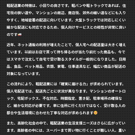
軽配送業の特徴は、小回りの良さです。軽バンや軽トラックであれば、住
宅街の狭い道や、マンションの周辺、商店街、郊外の細い道などにも入り
やすく、地域密着の配送に向いています。大型トラックでは対応しにくい
細かな配送にも対応できるため、個人向けサービスとの相性が非常に良い
のです
近年、ネット通販の利用が増えたことで、個人宅への配送量は大きく増え
ています。以前はお店で買って持ち帰るのが当たり前だった商品も、今で
はスマホで注文して自宅で受け取るスタイルが一般的になりました。日用
品、食品、ペット用品、衣類、家電、仕事道具など、幅広い商品が配送の
対象になっています。
この流れにより、軽配送業には「確実に届ける力」が求められています。
個人宅配送では、配送先ごとに状況が異なります。マンションのオートロ
ック、宅配ボックス、不在対応、時間指定、置き配、駐車場所の確保な
ど、細かな対応が必要です。単に住所に行くだけではなく、受け取る人の
都合や生活環境に合わせた丁寧な対応が求められます
また、高齢化社会の中で、軽配送業の生活支援ニーズはさらに広がってい
ます。高齢者の中には、スーパーまで買い物に行くことが難しい人、重い