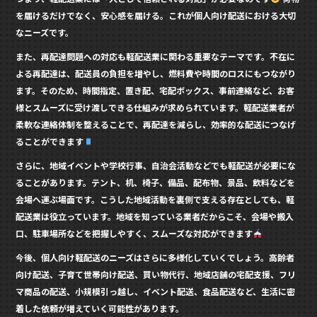
を届けるだけでなく、安心感を届ける。これが個人向け配送における大切
なニーズです。
また、再配達問題への対応も軽配送業に関わる重要なテーマです。不在に
よる再配達は、配送員の負担を増やし、燃料費や時間のロスにもつながり
ます。そのため、時間指定、置き配、宅配ボックス、事前連絡など、お客
様とスムーズに受け渡しできる仕組みが求められています。軽配送業者が
柔軟な連絡体制を整えることで、再配達を減らし、効率的な配送につなげ
ることができます
さらに、地域イベントや学校行事、自治会活動などでも軽配送が必要にな
ることがあります。テント、机、椅子、備品、配布物、景品、飲料などを
会場へ運ぶ場面です。こうした地域活動を裏側で支える存在としても、軽
配送業は役立っています。地域を知っている業者だからこそ、会場や搬入
口、駐車場所などを把握しやすく、スムーズな対応ができます
今後、個人向け軽配送のニーズはさらに多様化していくでしょう。高齢者
向け配送、子育て世帯向け配送、買い物代行、地域店舗の宅配支援、フリ
マ商品の配送、小規模引っ越し、イベント配送、食品配送など、生活に密
着した依頼が増えていく可能性があります。