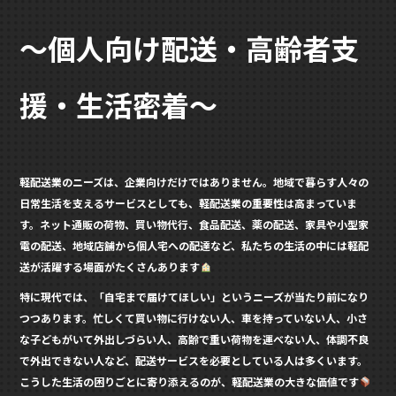
b
r
o
～個人向け配送・高齢者支
o
k
援・生活密着～
軽配送業のニーズは、企業向けだけではありません。地域で暮らす人々の
日常生活を支えるサービスとしても、軽配送業の重要性は高まっていま
す。ネット通販の荷物、買い物代行、食品配送、薬の配送、家具や小型家
電の配送、地域店舗から個人宅への配達など、私たちの生活の中には軽配
送が活躍する場面がたくさんあります
特に現代では、「自宅まで届けてほしい」というニーズが当たり前になり
つつあります。忙しくて買い物に行けない人、車を持っていない人、小さ
な子どもがいて外出しづらい人、高齢で重い荷物を運べない人、体調不良
で外出できない人など、配送サービスを必要としている人は多くいます。
こうした生活の困りごとに寄り添えるのが、軽配送業の大きな価値です