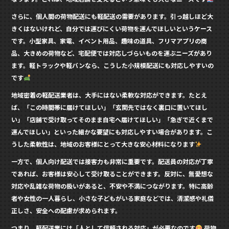
さらに、個人間の荷物配送にも軽配送の需要があります。引っ越しほど大
きくはないけれど、自分では運びにくい荷物を運んでほしいというケース
です。小型家具、家電、イベント用品、趣味の道具、フリマアプリの商
品、大きめの荷物など、宅配便では対応しづらいものを運ぶニーズがあり
ます。軽トラックや軽バンなら、こうした小規模配送にも対応しやすいの
です
地域密着の軽配送業者は、大手にはない柔軟な対応ができます。たとえ
ば、「この時間帯に届けてほしい」「玄関先ではなく裏口に置いてほし
い」「店舗で受け取ってそのまま自宅へ届けてほしい」「急ぎで近くまで
運んでほしい」といった細かな要望にも対応しやすい場合があります。こ
うした柔軟性は、地域のお客様にとって大きな安心材料になります
一方で、個人向け配送では接客力も非常に重要です。配送員の対応が丁寧
であれば、お客様は安心して受け取ることができます。反対に、無愛想な
対応や乱雑な荷物の扱いがあると、不安や不満につながります。特に高齢
者や女性の一人暮らし、小さな子どもがいる家庭などでは、清潔感や礼儀
正しさ、安全への配慮が求められます。
つまり、軽配送業には「人として信頼される対応」が必要なのです
荷物