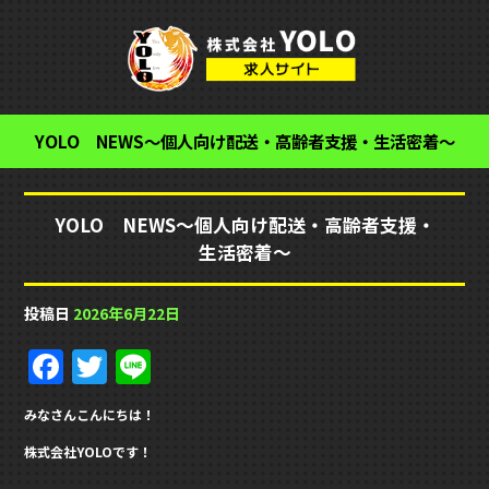
YOLO NEWS～個人向け配送・高齢者支援・生活密着～
YOLO NEWS～個人向け配送・高齢者支援・
生活密着～
投稿日
2026年6月22日
F
T
Li
a
w
n
みなさんこんにちは！
c
it
e
株式会社YOLOです！
e
te