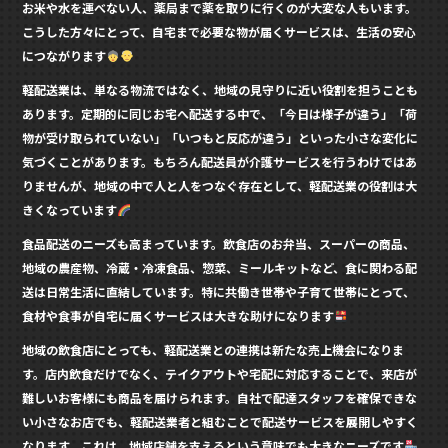
お米や水を運べない人、薬局まで薬を取りに行くのが大変な人もいます。
こうした方々にとって、自宅まで必要な物が届くサービスは、生活の安心
につながります
軽配送業は、単なる物流ではなく、地域の見守りに近い役割を担うことも
あります。定期的に同じお宅へ配送する中で、「今日は様子が違う」「荷
物が受け取られていない」「いつもと反応が違う」といった小さな変化に
気づくことがあります。もちろん配送員が介護サービスを行うわけではあ
りませんが、地域の中で人と人をつなぐ存在として、軽配送業の役割は大
きくなっています
食品配送のニーズも高まっています。飲食店のお弁当、スーパーの商品、
地域の農産物、冷蔵・冷凍食品、惣菜、ミールキットなど、食に関わる配
送は日常生活に直結しています。特に共働き世帯や子育て世帯にとって、
食材や食事が自宅に届くサービスは大きな助けになります
地域の飲食店にとっても、軽配送業との連携は新たな売上機会になりま
す。店内飲食だけでなく、テイクアウトや宅配に対応することで、来店が
難しいお客様にも商品を届けられます。自社で配達スタッフを確保できな
い小さなお店でも、軽配送業者と組むことで配送サービスを展開しやすく
なります。これは、地域店舗を支えるという意味でも大きなニーズです